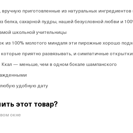
вручную приготовленные из натуральных ингредиентов э
з белка, сахарной пудры, нашей безусловной любви и 10
амой школьной учительницы
ок из 100% молотого миндаля эти пирожные хорошо подхо
а, которые приятно развязывать, и симпатичные открыт
 Ккал — меньше, чем в одном бокале шампанского
хлажденными
а любую удобную дату
ить этот товар?
овом окне