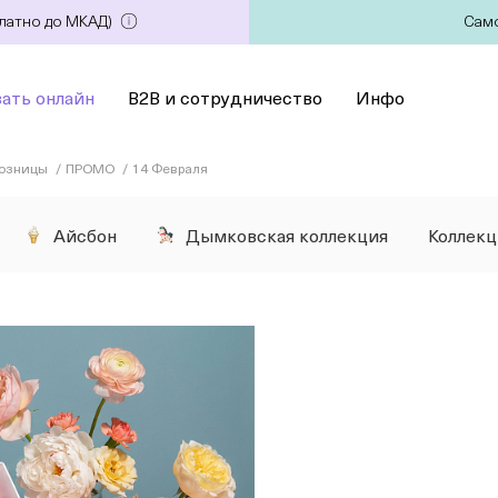
платно до МКАД)
Само
зать онлайн
B2B и сотрудничество
Инфо
розницы
ПРОМО
14 Февраля
Айсбон
Дымковская коллекция
Коллек