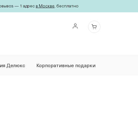
вывоз — 1 адрес
в Москве
, бесплатно
ция Делюкс
Корпоративные подарки