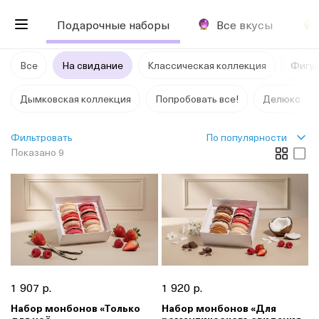
Подарочные наборы
Все вкусы
Все
На свидание
Классическая коллекция
Фигу
Дымковская коллекция
Попробовать все!
Делюкс
По популярности
Фильтровать
Показано 9
1 907 р.
1 920 р.
Набор монбонов «Только
Набор монбонов «Для