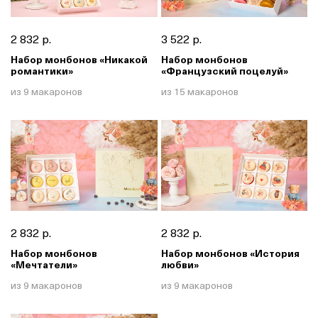
2 832 р.
3 522 р.
Набор монбонов «Никакой
Набор монбонов
романтики»
«Французский поцелуй»
из 9 макаронов
из 15 макаронов
2 832 р.
2 832 р.
Набор монбонов
Набор монбонов «История
«Мечтатели»
любви»
из 9 макаронов
из 9 макаронов