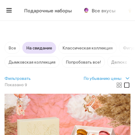
Подарочные наборы
Все вкусы
Все
На свидание
Классическая коллекция
Фигу
Дымковская коллекция
Попробовать все!
Делюкс
По убыванию цены
Фильтровать
Показано 9