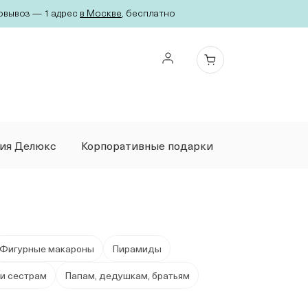
вывоз — 1 адрес
в Москве
, бесплатно
ция Делюкс
Корпоративные подарки
Фигурные макароны
Пирамиды
и сестрам
Папам, дедушкам, братьям