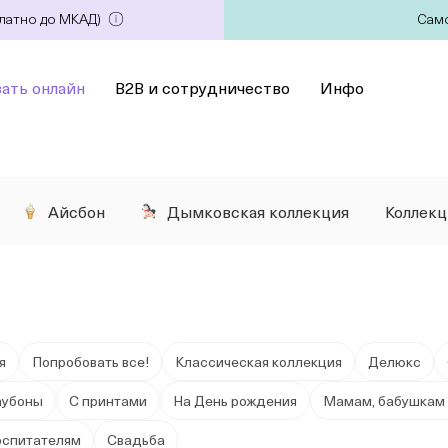
платно до МКАД)
Само
зать онлайн
B2B и сотрудничество
Инфо
Айсбон
Дымковская коллекция
Коллек
я
Попробовать все!
Классическая коллекция
Делюкс
аубоны
С принтами
На День рождения
Мамам, бабушкам 
оспитателям
Свадьба