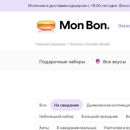
Испечем и доставим курьером с 18:00 сегодня. (Бес
Зака
Главная страница
Каталог (Онлайн-бутик)
Подарочные наборы
Все вкусы
Все
На свидание
Дымковская коллекци
Небольшой набор
Большой праздник
В
Хиты
В ожидании малыша
Учителям и в