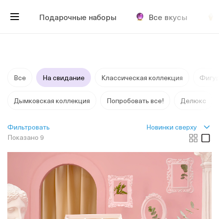
Подарочные наборы
Все вкусы
Все
На свидание
Классическая коллекция
Фигу
Дымковская коллекция
Попробовать все!
Делюкс
Новинки сверху
Фильтровать
Показано 9